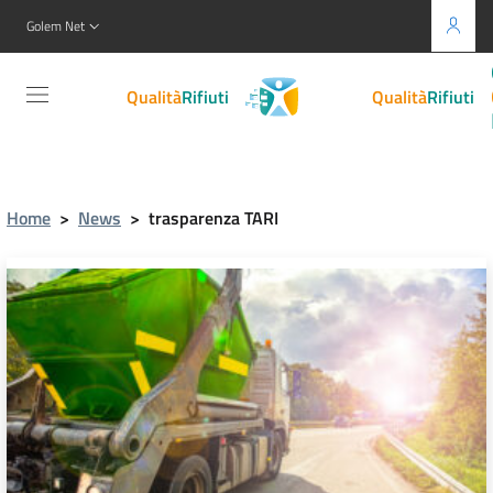
Golem Net
Gestione
Qualità
Rifiuti
">
Gestione
Qualità
Rifiuti
">
Home
>
News
>
trasparenza TARI